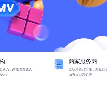
构
商家服务商
据动态，高效管理达人，
全场景选品策略，海量优
马达人
助布局经营矩阵