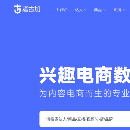
工作台
达人
商品
直播
达
达