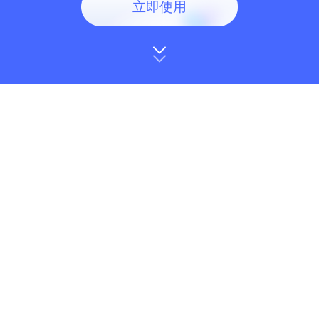
立即使用
商家
达人
了解同行推广策略，洞察品
高效筛选爆单商品，获取热
类消费趋势，精准链接合作
门创意素材，快速学习对标
达人
账号玩法
达人机构
商家服务商
监测达人数据动态，高效管
全场景选品策略，海量优质
理达人，挖掘潜力黑马达人
达人，帮助布局经营矩阵