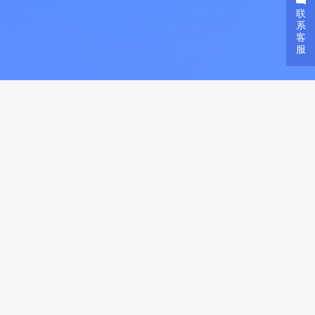
友情链接
联系方式
数说故事
电话：18559887207
猿推推
邮箱：linyuting@datastory.com.cn
万里牛